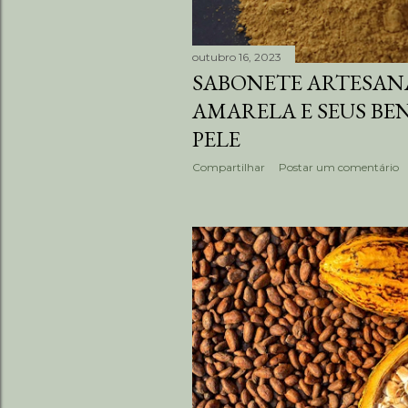
outubro 16, 2023
SABONETE ARTESAN
AMARELA E SEUS BEN
PELE
Compartilhar
Postar um comentário