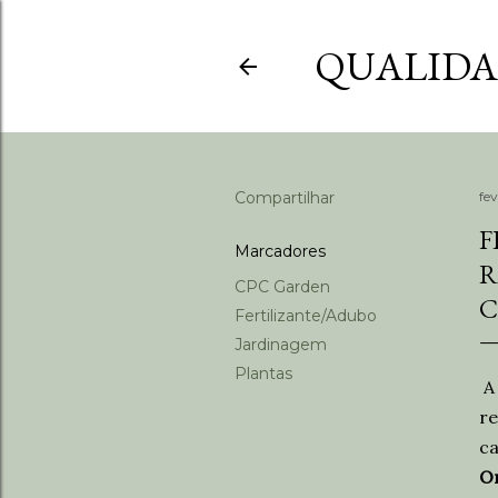
QUALIDAD
Compartilhar
fe
F
Marcadores
R
CPC Garden
C
Fertilizante/Adubo
Jardinagem
Plantas
re
ca
Or