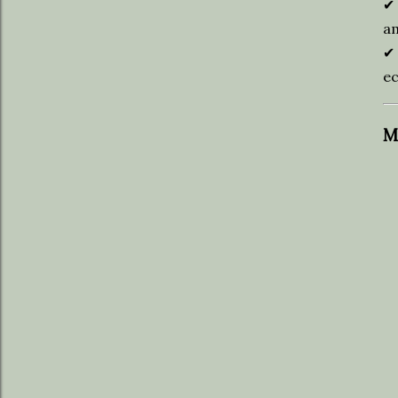
✔
am
✔
ec
M