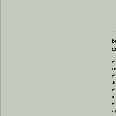
B
d
✔
re
✔
d
✔
me
✔
vi