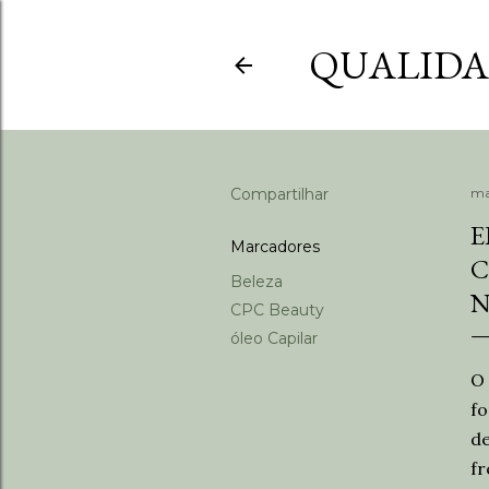
QUALIDAD
Compartilhar
ma
E
Marcadores
C
Beleza
N
CPC Beauty
óleo Capilar
O
fo
de
fr