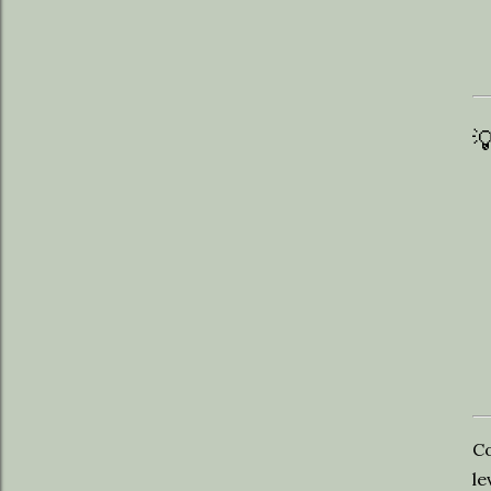

C
le