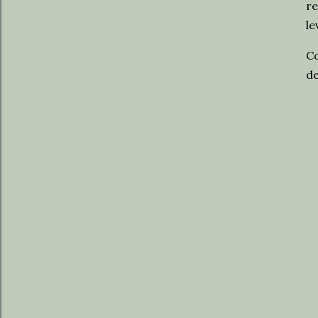
re
le
Co
de