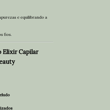
mpurezas e equilibrando a
s fios.
 Elixir Capilar
eauty
beludo
lizados