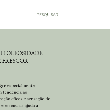
PESQUISAR
TI OLEOSIDADE
E FRESCOR
ty
é especialmente
m tendência ao
cação eficaz e sensação de
e essenciais ajuda a