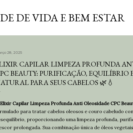
Pular para o conteúdo principal
E DE VIDA E BEM ESTAR
rço 28, 2025
LIXIR CAPILAR LIMPEZA PROFUNDA AN
PC BEAUTY: PURIFICAÇÃO, EQUILÍBRIO 
ATURAL PARA SEUS CABELOS 🌿💧
Elixir Capilar Limpeza Profunda Anti Oleosidade CPC Beau
rmulado para tratar cabelos oleosos e couro cabeludo co
sequilíbrio, proporcionando uma limpeza profunda, purifi
escor prolongada. Sua combinação única de óleos vegetais 