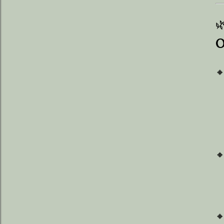

O


